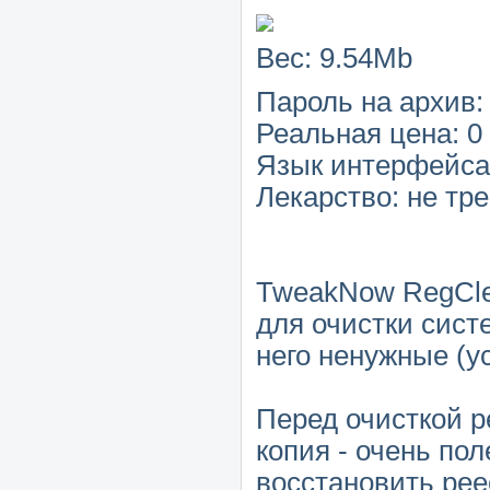
Вес: 9.54Mb
Пароль на архив:
Реальная цена: 
Язык интерфейса
Лекарство: не тр
TweakNow RegClea
для очистки сист
него ненужные (у
Перед очисткой р
копия - очень пол
восстановить рее