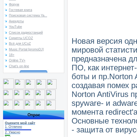
Форум
Гостевая книга
Поисковая система Ya...
Анекдоты
YouTube
Список радиостанций
Скрипты UCOZ
Новая версия одн
Всё для UCoZ
мировой статисти
Music Portal [promoDJ]
18+
предназначена дл
Online TV+
ПО, как интернет
Chat's on-line
боты и пр.Norton 
создавая помех р
Norton AntiVirus
spyware- и adwar
момента redirect'a
Опрос
Основные технол
Оцените мой сайт
1.
Отлично
- защита от вирус
2.
Ужасно