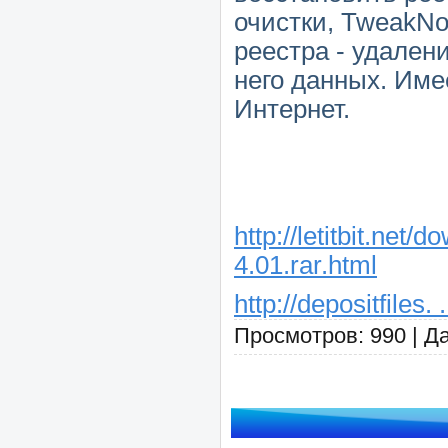
очистки, TweakNo
реестра - удален
него данных. Име
Интернет.
http://letitbit.n
4.01.rar.html
http://depositfiles.
Просмотров: 990 | Д