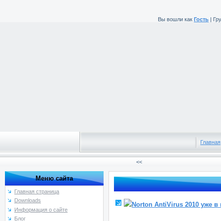
Вы вошли как
Гость
|
Гр
Главная
<<
Меню сайта
Главная страница
Downloads
Norton AntiVirus 2010 уже в
Информация о сайте
Блог