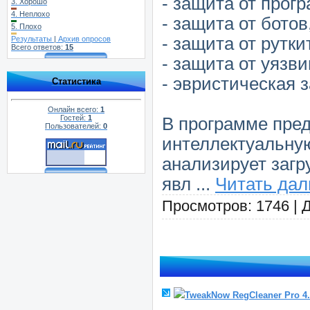
- защита от прог
3.
Хорошо
4.
Неплохо
- защита от ботов
5.
Плохо
- защита от рутки
Результаты
|
Архив опросов
Всего ответов:
15
- защита от уязв
- эвристическая
Статистика
Онлайн всего:
1
Гостей:
1
В программе пре
Пользователей:
0
интеллектуальную 
анализирует заг
явл
...
Читать дал
Просмотров: 1746 | 
TweakNow RegCleaner Pro 4.