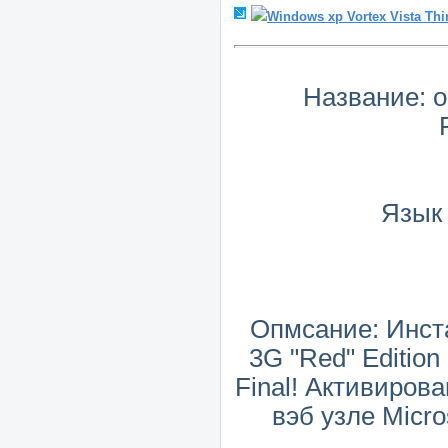
Windows xp Vortex Vista Thi
Название: or
Язык 
Опмсание: Инста
3G "Red" Edition
Final! Активиров
вэб узле Micr